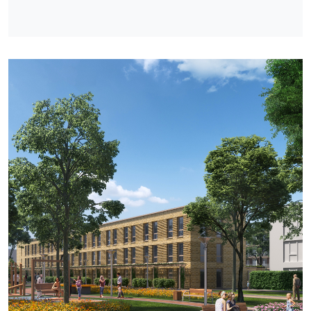
aanbod van winkels, restaurants, theater, bioscoop,
sport en zwembaden. Het nieuwe Topsportcentrum
Almere, de multifunctionele indoorsportlocatie van
Nederland, ligt op steenworp afstand. Deze
combinatie van wonen, werken, stad, strand, bos,
natuur en recreatie in één gebied is werkelijk uniek
te noemen in Nederland.