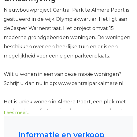
Nieuwbouwproject Central Park te Almere Poort is
gesitueerd in de wijk Olympiakwartier. Het ligt aan
de Jasper Warnerstraat. Het project omvat 15
moderne grondgebonden woningen. De woningen
beschikken over een heerlijke tuin en er is een
mogelijkheid voor een eigen parkeerplaats.
Wilt u wonen in een van deze mooie woningen?
Schrijf u dan nu in op: www.centralparkalmere.nl
Het is uniek wonen in Almere Poort, een plek met
veel stads comfort omringd door strand en bos. Een
Lees meer...
toplocatie, waar u verbonden bent met zowel de
stad als de natuur. Het is niet voor niets “de
Informatie en verkoop