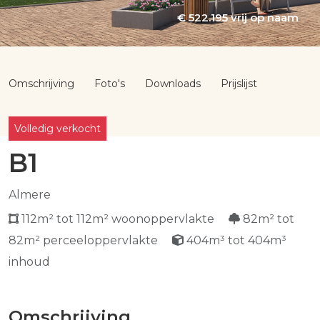
€ 522.195 vrij op naam
Omschrijving
Foto's
Downloads
Prijslijst
Volledig verkocht
B1
Almere
112m² tot 112m² woonoppervlakte
82m² tot
82m² perceeloppervlakte
404m³ tot 404m³
inhoud
Omschrijving