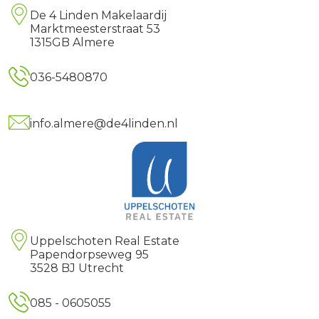
De 4 Linden Makelaardij
Marktmeesterstraat 53
1315GB Almere
036-5480870
info.almere@de4linden.nl
Uppelschoten Real Estate
Papendorpseweg 95
3528 BJ Utrecht
085 - 0605055