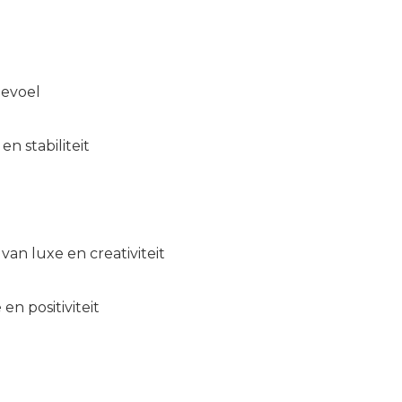
gevoel
n stabiliteit
an luxe en creativiteit
n positiviteit