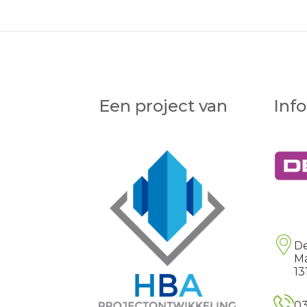
Een project van
Inf
De
Ma
13
0