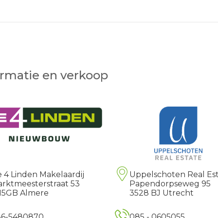
ormatie en verkoop
 4 Linden Makelaardij
Uppelschoten Real Es
rktmeesterstraat 53
Papendorpseweg 95
15GB Almere
3528 BJ Utrecht
36-5480870
085 - 0605055